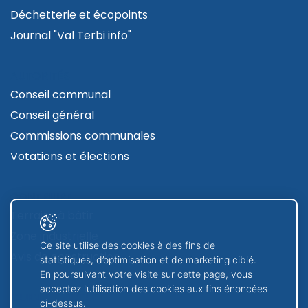
Déchetterie et écopoints
Journal "Val Terbi info"
AUTORITÉS
Conseil communal
Conseil général
Commissions communales
Votations et élections
CONTRUIRE
Terrains à bâtir
Zone industrielle
Ce site utilise des cookies à des fins de
Avis de construction
statistiques, d’optimisation et de marketing ciblé.
En poursuivant votre visite sur cette page, vous
acceptez l’utilisation des cookies aux fins énoncées
GUICHET VIRTUEL
ci-dessus.