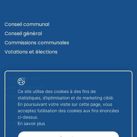
AUTORITÉS
Conseil communal
Conseil général
Commissions communales
Votations et élections
CONTRUIRE
Terrains à bâtir
Zone industrielle
Ce site utilise des cookies à des fins de
Avis de construction
statistiques, d’optimisation et de marketing ciblé.
En poursuivant votre visite sur cette page, vous
acceptez l’utilisation des cookies aux fins énoncées
GUICHET VIRTUEL
ci-dessus.
Formulaires
En savoir plus