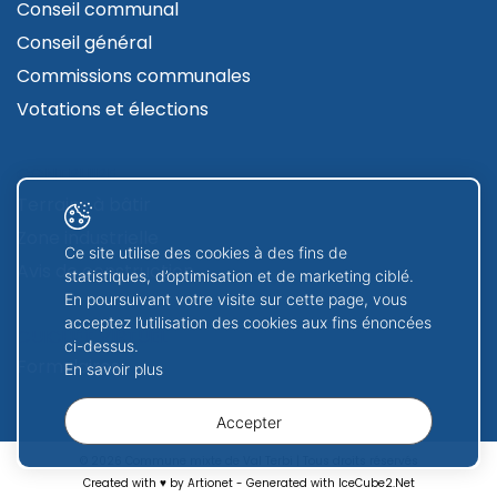
Conseil communal
Conseil général
Commissions communales
Votations et élections
CONTRUIRE
Terrains à bâtir
Zone industrielle
Ce site utilise des cookies à des fins de
Avis de construction
statistiques, d’optimisation et de marketing ciblé.
En poursuivant votre visite sur cette page, vous
acceptez l’utilisation des cookies aux fins énoncées
GUICHET VIRTUEL
ci-dessus.
Formulaires
En savoir plus
Accepter
© 2026 Commune mixte de Val Terbi | Tous droits réservés
Created with ♥ by Artionet
-
Generated with IceCube2.Net