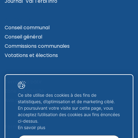
Journal "Val Terbi info"
AUTORITÉS
Conseil communal
Conseil général
Commissions communales
Votations et élections
CONTRUIRE
Terrains à bâtir
Zone industrielle
Ce site utilise des cookies à des fins de
Avis de construction
statistiques, d’optimisation et de marketing ciblé.
En poursuivant votre visite sur cette page, vous
acceptez l’utilisation des cookies aux fins énoncées
GUICHET VIRTUEL
ci-dessus.
Formulaires
En savoir plus