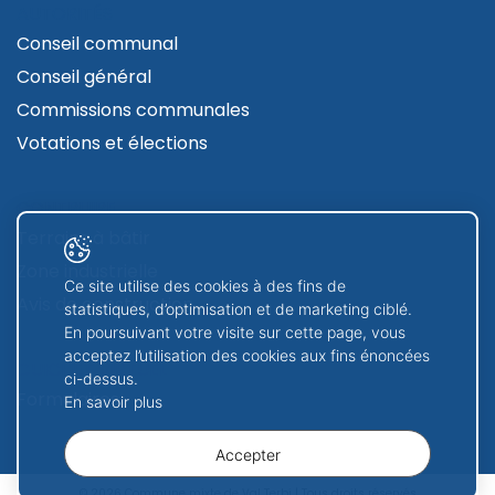
AUTORITÉS
Conseil communal
Conseil général
Commissions communales
Votations et élections
CONTRUIRE
Terrains à bâtir
Zone industrielle
Ce site utilise des cookies à des fins de
Avis de construction
statistiques, d’optimisation et de marketing ciblé.
En poursuivant votre visite sur cette page, vous
acceptez l’utilisation des cookies aux fins énoncées
GUICHET VIRTUEL
ci-dessus.
Formulaires
En savoir plus
Accepter
© 2026 Commune mixte de Val Terbi | Tous droits réservés