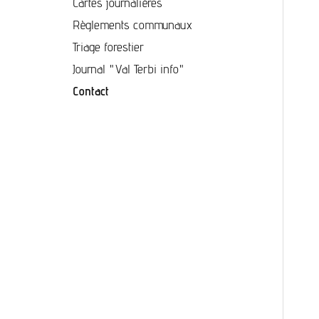
Cartes journalières
Règlements communaux
Triage forestier
Journal "Val Terbi info"
Contact