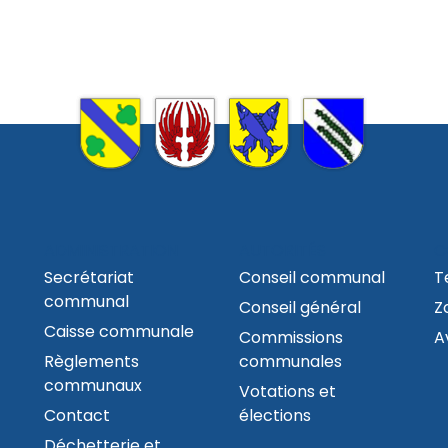
ADMINISTRATION
AUTORITÉS
C
Secrétariat
Conseil communal
T
communal
Conseil général
Z
Caisse communale
Commissions
A
Règlements
communales
communaux
Votations et
Contact
élections
Déchetterie et