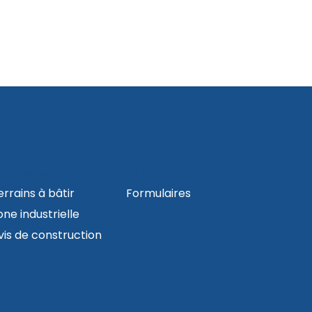
ONTRUIRE
GUICHET VIRTUEL
errains à bâtir
Formulaires
one industrielle
vis de construction