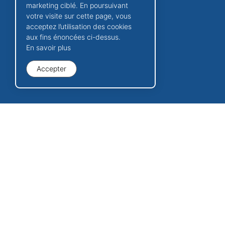
marketing ciblé. En poursuivant
votre visite sur cette page, vous
acceptez l’utilisation des cookies
aux fins énoncées ci-dessus.
En savoir plus
Accepter
© 2026 Commune mixte de Val Terbi | Tous droit