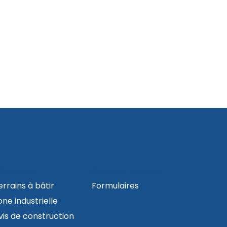
ONTRUIRE
GUICHET VIRTUEL
errains à bâtir
Formulaires
one industrielle
vis de construction