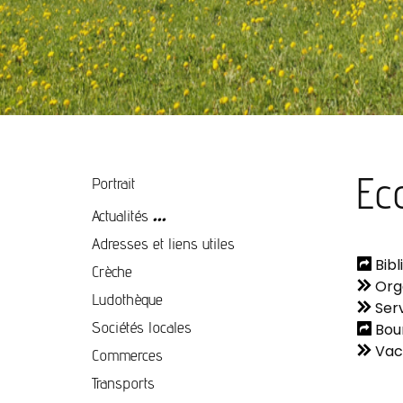
Ec
Portrait
...
Actualités
Adresses et liens utiles
Bibl
Crèche
Orga
Ludothèque
Serv
Sociétés locales
Bour
Vaca
Commerces
Transports