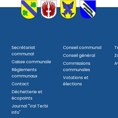
ADMINISTRATION
AUTORITÉS
C
Secrétariat
Conseil communal
T
communal
Conseil général
Z
Caisse communale
Commissions
A
Règlements
communales
communaux
Votations et
Contact
élections
Déchetterie et
écopoints
Journal "Val Terbi
info"