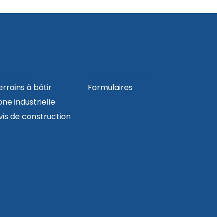
ONTRUIRE
GUICHET VIRTUEL
errains à bâtir
Formulaires
one industrielle
vis de construction