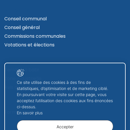
AUTORITÉS
Conseil communal
Conseil général
Commissions communales
Votations et élections
CONTRUIRE
Terrains à bâtir
Zone industrielle
Ce site utilise des cookies à des fins de
Avis de construction
statistiques, d’optimisation et de marketing ciblé.
En poursuivant votre visite sur cette page, vous
acceptez l’utilisation des cookies aux fins énoncées
GUICHET VIRTUEL
ci-dessus.
Formulaires
En savoir plus
Accepter