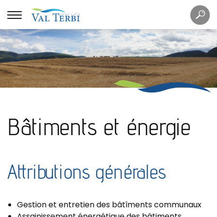
Mots
Re
clés
Bâtiments et énergie
Attributions générales
Gestion et entretien des bâtîments communaux
Assainissement énergétique des bâtiments