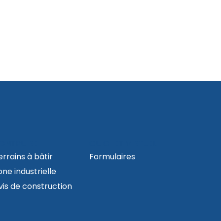
ONTRUIRE
GUICHET VIRTUEL
errains à bâtir
Formulaires
one industrielle
vis de construction