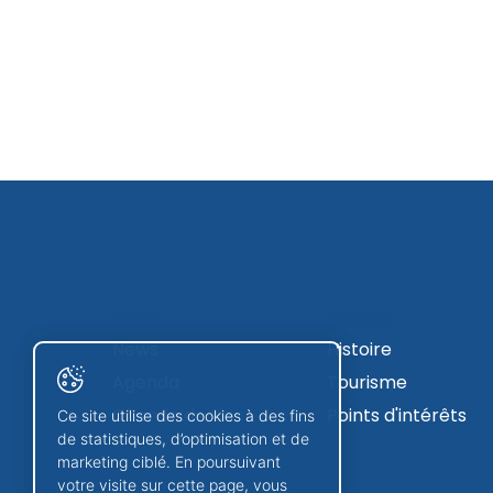
VIVRE
VISITER
News
Histoire
Agenda
Tourisme
Chemin de vie
Points d'intérêts
Ce site utilise des cookies à des fins
de statistiques, d’optimisation et de
marketing ciblé. En poursuivant
votre visite sur cette page, vous