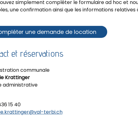
ouvez simplement compléter le formulaire ad hoc et nous
es, une confirmation ainsi que les informations relatives à
ompléter une demande de location
act et réservations
stration communale
ie Krattinger
 administrative
436 15 40
ie.krattinger@val-terbi.ch