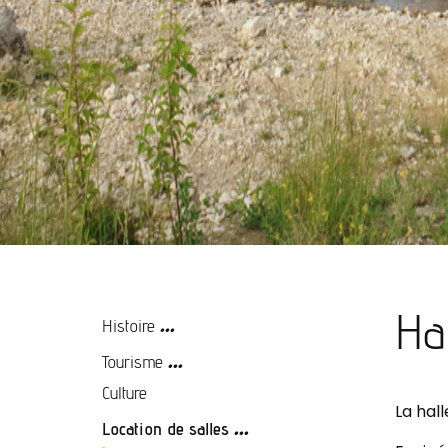
...
Ha
Histoire
...
Tourisme
Culture
...
La hal
Location de salles