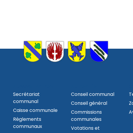
ADMINISTRATION
AUTORITÉS
C
Secrétariat
Conseil communal
T
communal
Conseil général
Z
Caisse communale
Commissions
A
Règlements
communales
communaux
Votations et