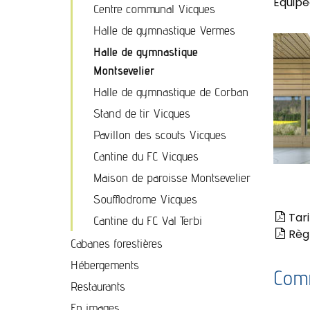
Equipée
Centre communal Vicques
Halle de gymnastique Vermes
Halle de gymnastique
Montsevelier
Halle de gymnastique de Corban
Stand de tir Vicques
Pavillon des scouts Vicques
Cantine du FC Vicques
Salle
Maison de paroisse Montsevelier
Polyval
Montsev
Soufflodrome Vicques
-
vue
Tari
intérieu
Cantine du FC Val Terbi
avec
Règl
panor
Cabanes forestières
Hébergements
Comm
Restaurants
En images