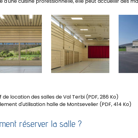
 d'une cuisine professionnelle, elle peut accueillir des m
Salle
Salle
ente
Polyvalente
Polyvale
elier
Montsevelier
Montseve
-
-
vue
vue
f de location des salles de Val Terbi
(PDF, 286 Ko)
re
intérieure
extérieur
avec
ement d'utilisation halle de Montsevelier
(PDF, 414 Ko)
ama
panorama
II
ent réserver la salle ?