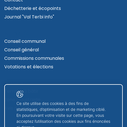
Déchetterie et écopoints
Journal "Val Terbi info"
AUTORITÉS
Conseil communal
Conseil général
Commissions communales
Votations et élections
CONTRUIRE
Terrains à bâtir
Zone industrielle
Ce site utilise des cookies à des fins de
Avis de construction
statistiques, d’optimisation et de marketing ciblé.
En poursuivant votre visite sur cette page, vous
acceptez l’utilisation des cookies aux fins énoncées
GUICHET VIRTUEL