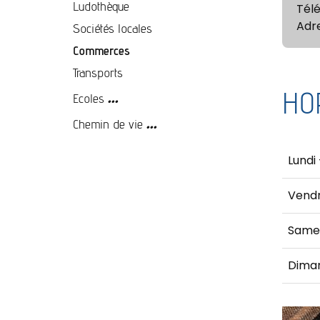
Ludothèque
Tél
Adr
Sociétés locales
Commerces
Transports
...
HO
Ecoles
...
Chemin de vie
Lundi 
Vendr
Same
Dima