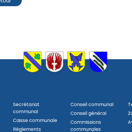
etour
ADMINISTRATION
AUTORITÉS
C
Secrétariat
Conseil communal
T
communal
Conseil général
Z
Caisse communale
Commissions
A
Règlements
communales