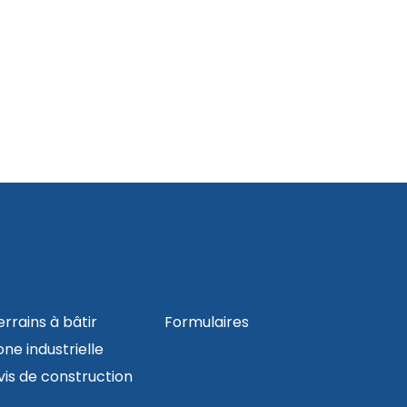
ONTRUIRE
GUICHET VIRTUEL
errains à bâtir
Formulaires
one industrielle
vis de construction