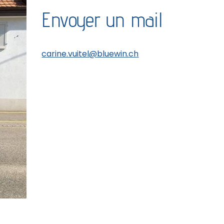
Envoyer un mail
carine.vuitel@bluewin.ch