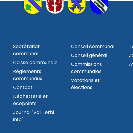
ADMINISTRATION
AUTORITÉS
C
Secrétariat
Conseil communal
T
communal
Conseil général
Z
Caisse communale
Commissions
A
Règlements
communales
communaux
Votations et
Contact
élections
Déchetterie et
écopoints
Journal "Val Terbi
info"