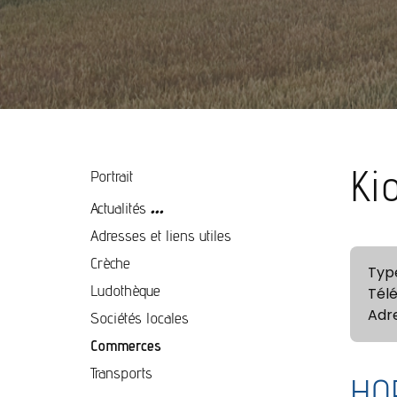
Ki
Portrait
...
Actualités
Adresses et liens utiles
Crèche
Type
Ludothèque
Tél
Adr
Sociétés locales
Commerces
Transports
HO