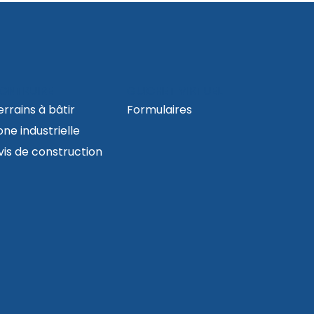
ONTRUIRE
GUICHET VIRTUEL
errains à bâtir
Formulaires
one industrielle
vis de construction