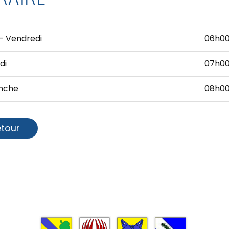
 - Vendredi
06h00
di
07h00
nche
08h00
etour