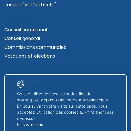
Journal "Val Terbi info"
AUTORITÉS
Conseil communal
Conseil général
Commissions communales
Votations et élections
CONTRUIRE
Terrains à bâtir
Zone industrielle
Ce site utilise des cookies à des fins de
Avis de construction
statistiques, d’optimisation et de marketing ciblé.
En poursuivant votre visite sur cette page, vous
acceptez l’utilisation des cookies aux fins énoncées
GUICHET VIRTUEL
ci-dessus.
Formulaires
En savoir plus