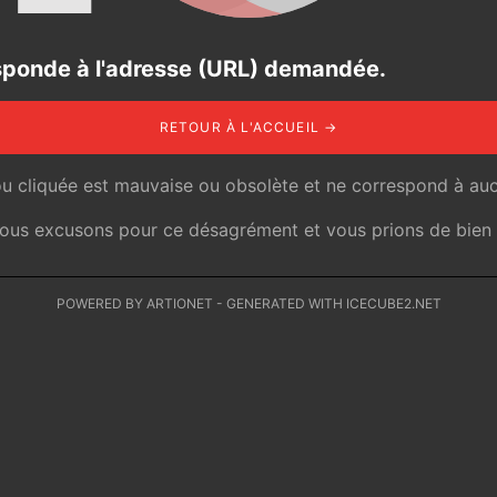
responde à l'adresse (URL) demandée.
RETOUR À L'ACCUEIL →
ou cliquée est mauvaise ou obsolète et ne correspond à auc
 nous excusons pour ce désagrément et vous prions de bien v
POWERED BY ARTIONET
-
GENERATED WITH ICECUBE2.NET