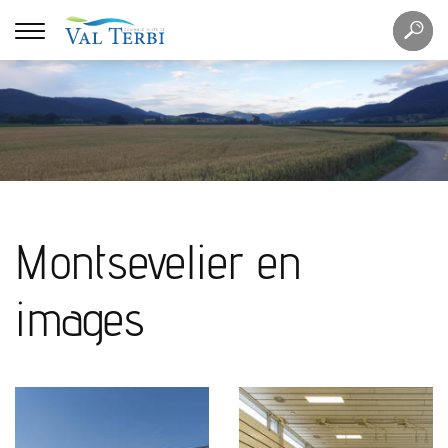
Mots
Re
clés
Montsevelier en
images