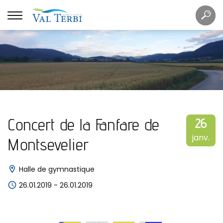
Mots
Re
clés
Concert de la Fanfare de
26
janv.
Montsevelier
Halle de gymnastique
26.01.2019
-
26.01.2019