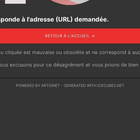
responde à l'adresse (URL) demandée.
RETOUR À L'ACCUEIL →
ou cliquée est mauvaise ou obsolète et ne correspond à auc
 nous excusons pour ce désagrément et vous prions de bien v
POWERED BY ARTIONET
-
GENERATED WITH ICECUBE2.NET